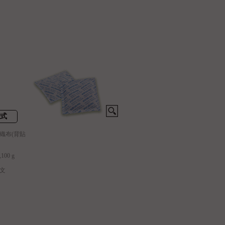
貼式
織布(背貼
100 g
英文