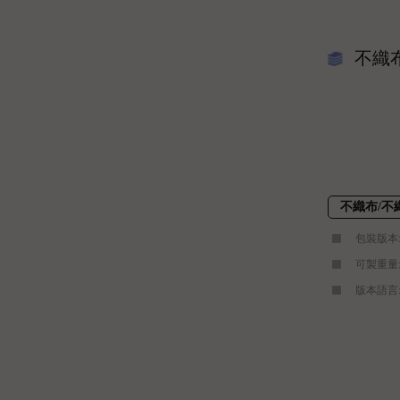
不織
不織布/不
包裝版本
可製重量:1,2
版本語言