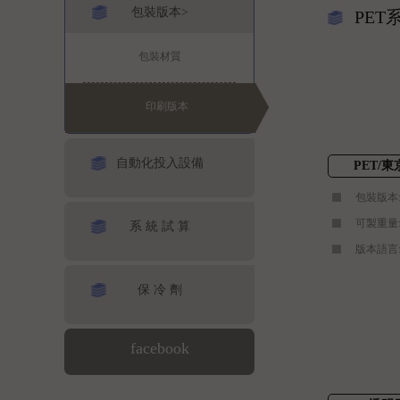
包裝版本>
PET
包裝材質
印刷版本
自動化投入設備
PET/東
包裝版本
可製重量:1,2
系 統 試 算
版本語言:
保 冷 劑
facebook