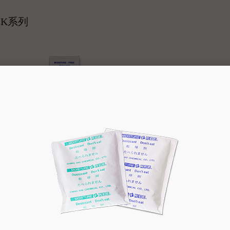
EK系列
泰維克版
TYVEK/中日
:泰維克
包裝版本:中
可製重量:0.5,1
10,20,30,50,100g,1UNIT,2UNIT
版本語言:英
:英文