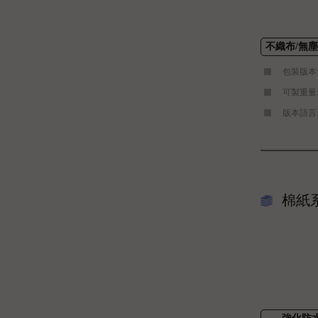
不織布/無
包裝版本
可製重量:1,2
版本語言
棉紙