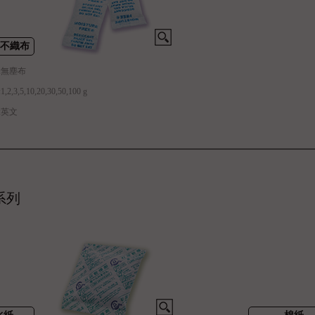
塵不織布
:無塵布
,3,5,10,20,30,50,100 g
:英文
系列