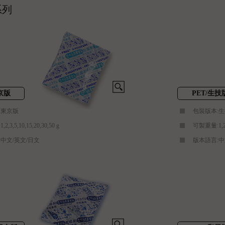
系列
京版
PET/生技
:東京版
包裝版本:
,3,5,10,15,20,30,50 g
可製重量:1,2,3
中文/英文/日文
版本語言:中